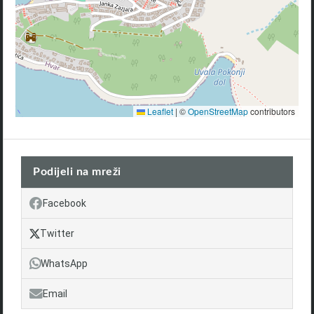
Leaflet
|
©
OpenStreetMap
contributors
Podijeli na mreži
Facebook
Twitter
WhatsApp
Email