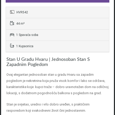
HVR542
44 m²
1 Spavaća soba
1 Kupaonica
Stan U Gradu Hvaru | Jednosoban Stan S
Zapadnim Pogledom
Ovaj elegantan jednosoban stan u gradu Hvaru sa zapadim
pogledom je nekretnina koja pruža visok komfor i lako se održava,
karakteristike koje kupci traže – dobro uravnotežen dom na odličnoj
lokaciji, s dodatnom pogodnošću balkona s pogledom na grad.
Stan je svijetao, uredno i vrlo dobro uređen, s praktičnim
rasporedom koji svakodnevni život čini jednostavnim.