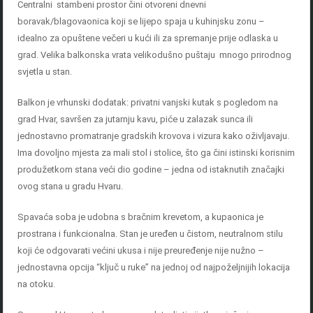
Centralni stambeni prostor čini otvoreni dnevni
boravak/blagovaonica koji se lijepo spaja u kuhinjsku zonu –
idealno za opuštene večeri u kući ili za spremanje prije odlaska u
grad. Velika balkonska vrata velikodušno puštaju mnogo prirodnog
svjetla u stan.
Balkon je vrhunski dodatak: privatni vanjski kutak s pogledom na
grad Hvar, savršen za jutarnju kavu, piće u zalazak sunca ili
jednostavno promatranje gradskih krovova i vizura kako oživljavaju.
Ima dovoljno mjesta za mali stol i stolice, što ga čini istinski korisnim
produžetkom stana veći dio godine – jedna od istaknutih značajki
ovog stana u gradu Hvaru.
Spavaća soba je udobna s bračnim krevetom, a kupaonica je
prostrana i funkcionalna. Stan je uređen u čistom, neutralnom stilu
koji će odgovarati većini ukusa i nije preuređenje nije nužno –
jednostavna opcija “ključ u ruke” na jednoj od najpoželjnijih lokacija
na otoku.