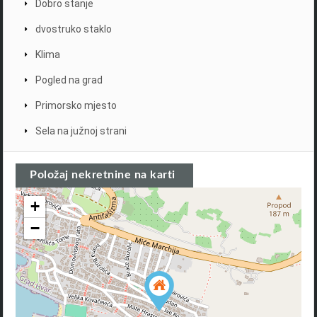
Dobro stanje
dvostruko staklo
Klima
Pogled na grad
Primorsko mjesto
Sela na južnoj strani
Položaj nekretnine na karti
+
−