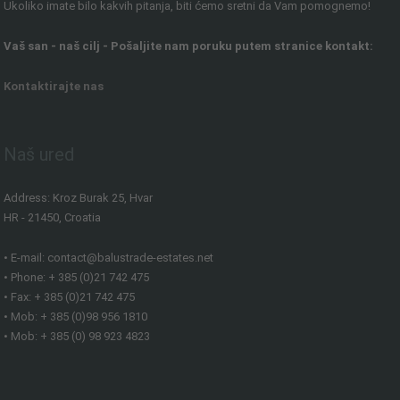
Ukoliko imate bilo kakvih pitanja, biti ćemo sretni da Vam pomognemo!
Vaš san - naš cilj - Pošaljite nam poruku putem stranice kontakt:
Kontaktirajte nas
Naš ured
Address: Kroz Burak 25, Hvar
HR - 21450, Croatia
• E-mail: contact@balustrade-estates.net
• Phone: + 385 (0)21 742 475
• Fax: + 385 (0)21 742 475
• Mob: + 385 (0)98 956 1810
• Mob: + 385 (0) 98 923 4823