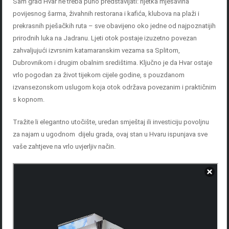
Sam grad Hvar ne treba puno predstavljati: rijetka mješavina
povijesnog šarma, živahnih restorana i kafića, klubova na plaži i
prekrasnih pješačkih ruta – sve obavijeno oko jedne od najpoznatijih
prirodnih luka na Jadranu. Ljeti otok postaje izuzetno povezan
zahvaljujući izvrsnim katamaranskim vezama sa Splitom,
Dubrovnikom i drugim obalnim središtima. Ključno je da Hvar ostaje
vrlo pogodan za život tijekom cijele godine, s pouzdanom
izvansezonskom uslugom koja otok održava povezanim i praktičnim
s kopnom.
Tražite li elegantno utočište, uredan smještaj ili investiciju povoljnu
za najam u ugodnom dijelu grada, ovaj stan u Hvaru ispunjava sve
vaše zahtjeve na vrlo uvjerljiv način.