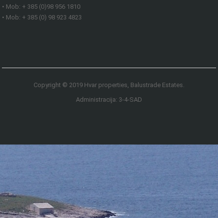
• Mob: + 385 (0)98 956 1810
• Mob: + 385 (0) 98 923 4823
Copyright © 2019 Hvar properties, Balustrade Estates.
Administracija: 3-4-SAD