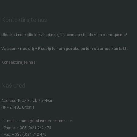
Kontaktirajte nas
Ukoliko imate bilo kakvih pitanja, biti ćemo sretni da Vam pomognemo!
Vaš san - naš cilj - Pošaljite nam poruku putem stranice kontakt:
Kontaktirajte nas
Naš ured
Address: Kroz Burak 25, Hvar
HR - 21450, Croatia
• E-mail: contact@balustrade-estates.net
• Phone: + 385 (0)21 742 475
• Fax: + 385 (0)21 742 475