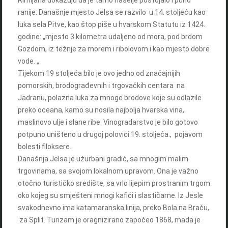
Rimljana dokazuju da je tamo naselje postojalo i puno
ranije. Današnje mjesto Jelsa se razvilo u 14. stoljeću kao
luka sela Pitve, kao štop piše u hvarskom Statutu iz 1424.
godine: „mjesto 3 kilometra udaljeno od mora, pod brdom
Gozdom, iz težnje za morem i ribolovom i kao mjesto dobre
vode. „
Tijekom 19 stoljeća bilo je ovo jedno od značajnijih
pomorskih, brodograđevnih i trgovačkih centara na
Jadranu, polazna luka za mnoge brodove koje su odlazile
preko oceana, kamo su nosila najbolja hvarska vina,
maslinovo ulje i slane ribe. Vinogradarstvo je bilo gotovo
potpuno uništeno u drugoj polovici 19. stoljeća., pojavom
bolesti filoksere.
Današnja Jelsa je užurbani gradić, sa mnogim malim
trgovinama, sa svojom lokalnom upravom. Ona je važno
otočno turističko središte, sa vrlo lijepim prostranim trgom
oko kojeg su smješteni mnogi kafići i slastičarne. Iz Jesle
svakodnevno ima katamaranska linija, preko Bola na Braču,
za Split. Turizam je oragnizirano započeo 1868, mada je