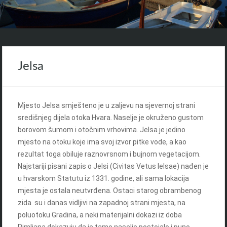
Jelsa
Mjesto Jelsa smješteno je u zaljevu na sjevernoj strani
središnjeg dijela otoka Hvara. Naselje je okruženo gustom
borovom šumom i otočnim vrhovima. Jelsa je jedino
mjesto na otoku koje ima svoj izvor pitke vode, a kao
rezultat toga obiluje raznovrsnom i bujnom vegetacijom.
Najstariji pisani zapis o Jelsi (Civitas Vetus Ielsae) nađen je
u hvarskom Statutu iz 1331. godine, ali sama lokacija
mjesta je ostala neutvrđena. Ostaci starog obrambenog
zida su i danas vidljivi na zapadnoj strani mjesta, na
poluotoku Gradina, a neki materijalni dokazi iz doba