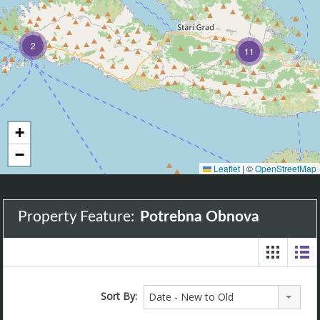
2
11
+
−
Leaflet
|
©
OpenStreetMap
Property Feature:
Potrebna Obnova
Sort By:
Date - New to Old