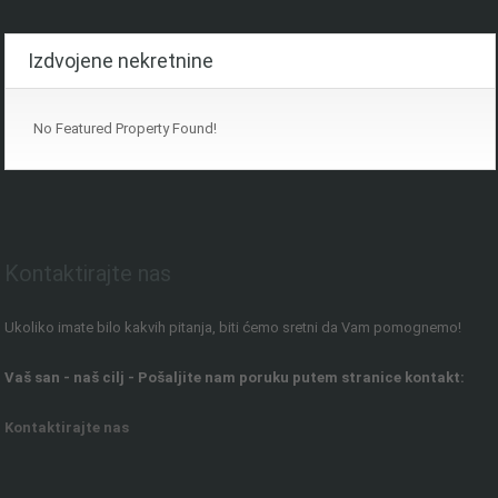
Izdvojene nekretnine
No Featured Property Found!
Kontaktirajte nas
Ukoliko imate bilo kakvih pitanja, biti ćemo sretni da Vam pomognemo!
Vaš san - naš cilj - Pošaljite nam poruku putem stranice kontakt:
Kontaktirajte nas