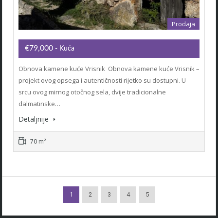
Prodaja
€79,000
- Kuća
Obnova kamene kuće Vrisnik Obnova kamene kuće Vrisnik –
projekt ovog opsega i autentičnosti rijetko su dostupni. U
srcu ovog mirnog otočnog sela, dvije tradicionalne
dalmatinske…
Detaljnije
70 m²
1
2
3
4
5