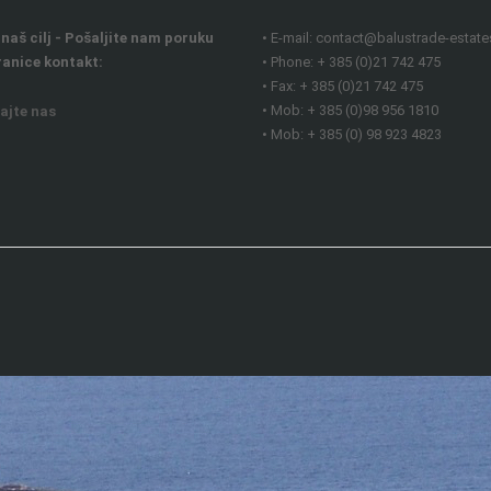
 naš cilj - Pošaljite nam poruku
• E-mail: contact@balustrade-estate
anice kontakt:
• Phone: + 385 (0)21 742 475
• Fax: + 385 (0)21 742 475
• Mob: + 385 (0)98 956 1810
ajte nas
• Mob: + 385 (0) 98 923 4823