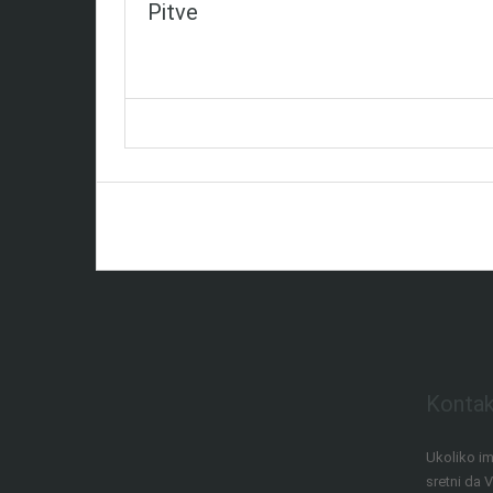
Pitve
Kontak
Ukoliko im
sretni da