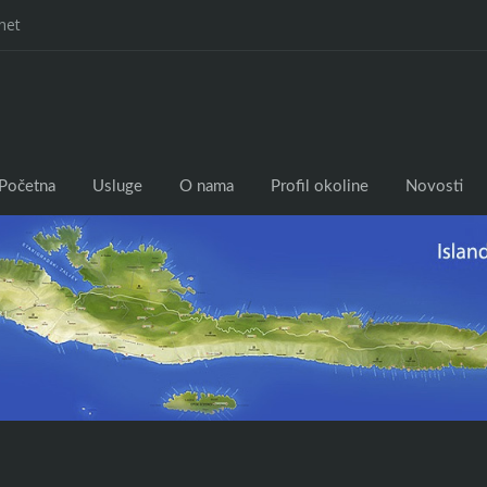
net
Početna
Usluge
O nama
Profil okoline
Novosti