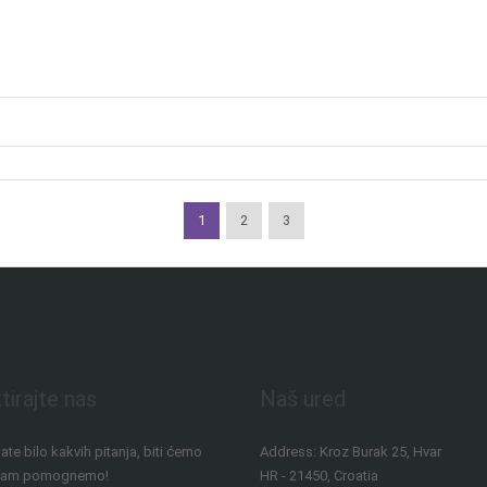
1
2
3
tirajte nas
Naš ured
ate bilo kakvih pitanja, biti ćemo
Address: Kroz Burak 25, Hvar
 Vam pomognemo!
HR - 21450, Croatia