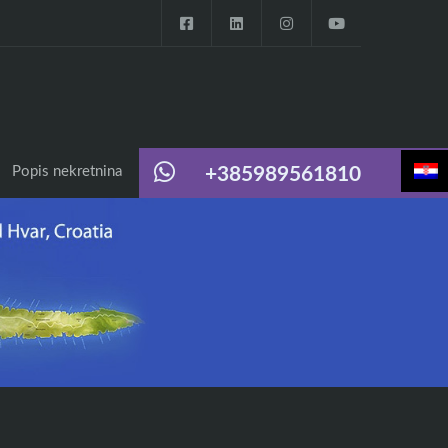
Popis nekretnina
+385989561810