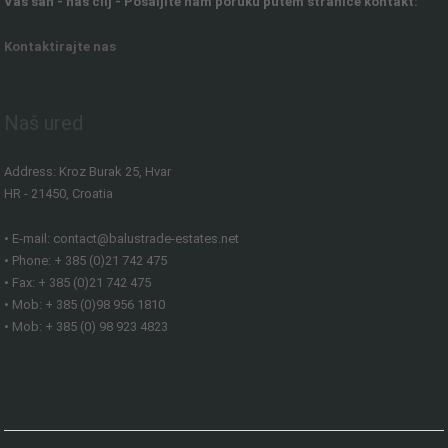
Vaš san - naš cilj - Pošaljite nam poruku putem stranice kontakt:
Kontaktirajte nas
Naš ured
Address: Kroz Burak 25, Hvar
HR - 21450, Croatia
• E-mail: contact@balustrade-estates.net
• Phone: + 385 (0)21 742 475
• Fax: + 385 (0)21 742 475
• Mob: + 385 (0)98 956 1810
• Mob: + 385 (0) 98 923 4823