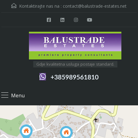
Kontaktirajte nas na :
contact@balustrade-estates.net
Gdje kvalitetna usluga postaje standard.
+385989561810
Menu