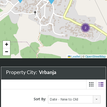
2
+
−
Leaflet
|
©
OpenStreetMap
Property City:
Vrbanja
Sort By:
Date - New to Old