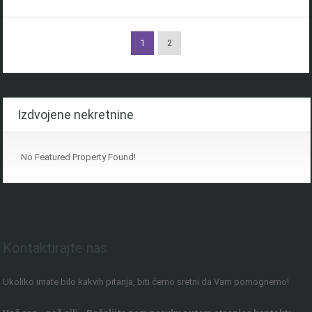
1
2
Izdvojene nekretnine
No Featured Property Found!
Kontaktirajte nas
Ukoliko imate bilo kakvih pitanja, biti ćemo sretni da Vam pomognemo!