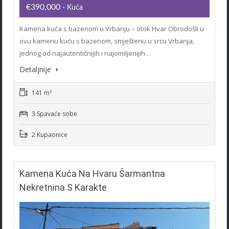
€390,000
- Kuća
Kamena kuća s bazenom u Vrbanju – otok Hvar Obrodošli u
ovu kamenu kuću s bazenom, smještenu u srcu Vrbanja,
jednog od najautentičnijih i najomiljenijih…
Detaljnije
141 m²
3 Spavaće sobe
2 Kupaonice
Kamena Kuća Na Hvaru Šarmantna
Nekretnina S Karakte