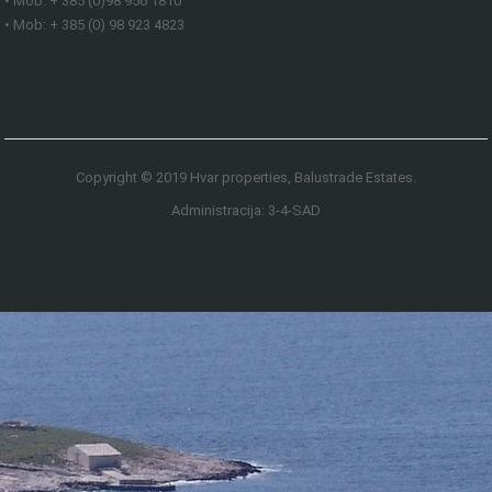
• Mob: + 385 (0)98 956 1810
• Mob: + 385 (0) 98 923 4823
Copyright © 2019 Hvar properties, Balustrade Estates.
Administracija: 3-4-SAD