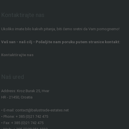
Kontaktirajte nas
Ukoliko imate bilo kakvih pitanja, biti ćemo sretni da Vam pomognemo!
Vaš san - naš cilj - Pošaljite nam poruku putem stranice kontakt:
Kontaktirajte nas
Naš ured
Address: Kroz Burak 25, Hvar
HR - 21450, Croatia
• E-mail: contact@balustrade-estates.net
• Phone: + 385 (0)21 742 475
• Fax: + 385 (0)21 742 475